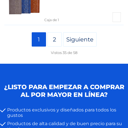
Caja de 1
1
2
Siguiente
Vistos
35
de
58
¿LISTO PARA EMPEZAR A COMPRAR
AL POR MAYOR EN LÍNEA?
Productos exclusivos y diseñados para todos los
gustos
Productos de alta calidad y de buen precio para su