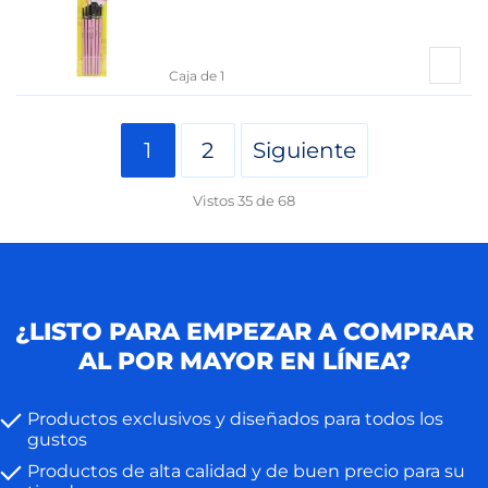
Caja de 1
1
2
Siguiente
Vistos
35
de
68
¿LISTO PARA EMPEZAR A COMPRAR
AL POR MAYOR EN LÍNEA?
Productos exclusivos y diseñados para todos los
gustos
Productos de alta calidad y de buen precio para su