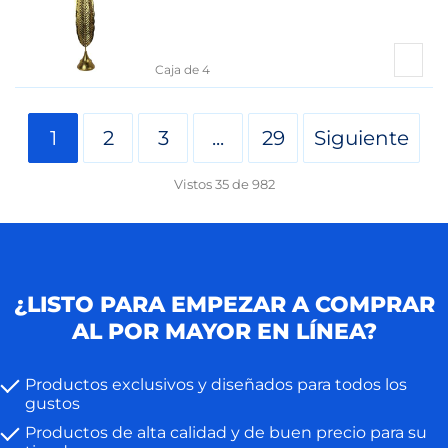
Caja de 4
1
2
3
...
29
Siguiente
Vistos
35
de
982
¿LISTO PARA EMPEZAR A COMPRAR
AL POR MAYOR EN LÍNEA?
Productos exclusivos y diseñados para todos los
gustos
Productos de alta calidad y de buen precio para su