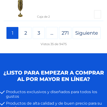
Caja de 2
1
2
3
...
271
Siguiente
Vistos
35
de
9475
¿LISTO PARA EMPEZAR A COMPRAR
AL POR MAYOR EN LÍNEA?
Productos exclusivos y diseñados para todos los
gustos
Productos de alta calidad y de buen precio para su