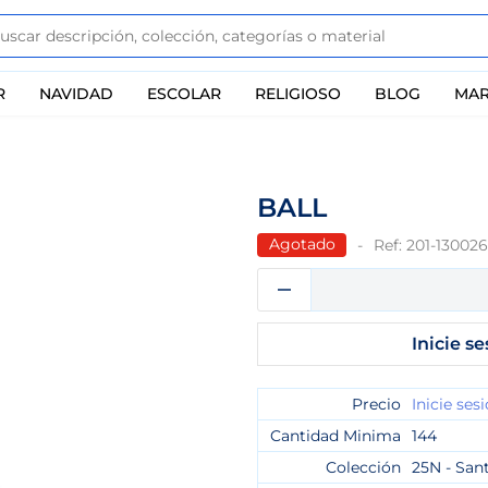
R
NAVIDAD
ESCOLAR
RELIGIOSO
BLOG
MAR
BALL
Agotado
Ref:
201-130026
Inicie se
Precio
Inicie ses
Cantidad Minima
144
Colección
25N - San