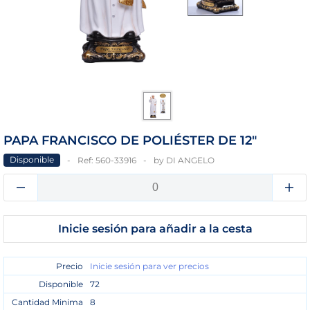
PAPA FRANCISCO DE POLIÉSTER DE 12"
Disponible
Ref:
560-33916
by
DI ANGELO
Inicie sesión para añadir a la cesta
Precio
Inicie sesión para ver precios
Disponible
72
Cantidad Minima
8