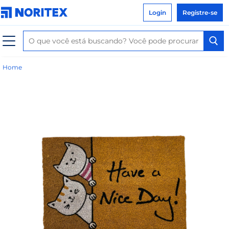
Login
Registre-se
Home