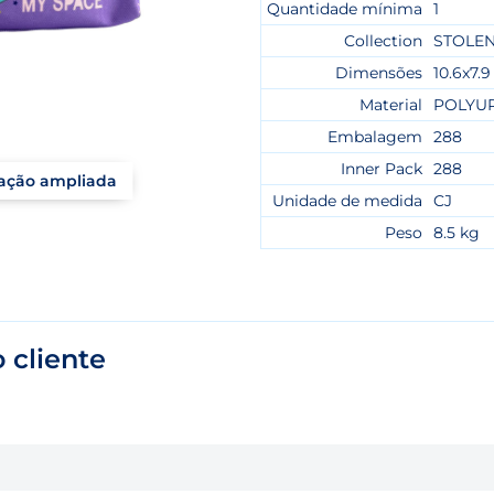
Quantidade mínima
1
Collection
STOLEN
Dimensões
10.6x7.9
Material
POLYU
Embalagem
288
Inner Pack
288
zação ampliada
Unidade de medida
CJ
Peso
8.5 kg
 cliente