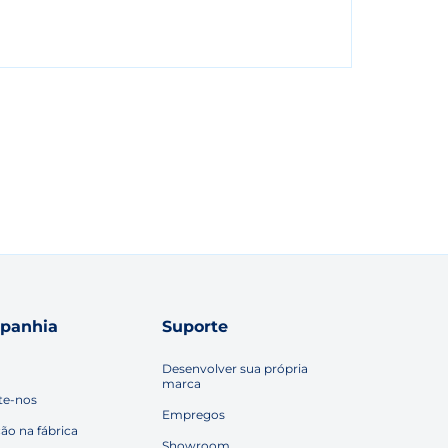
panhia
Suporte
Desenvolver sua própria
marca
te-nos
Empregos
ção na fábrica
Showroom