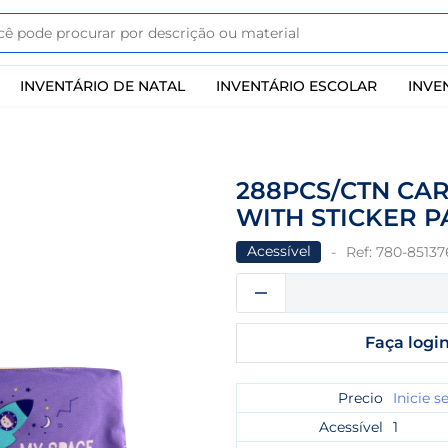
INVENTÁRIO DE NATAL
INVENTÁRIO ESCOLAR
INVE
288PCS/CTN CA
WITH STICKER PA
Acessível
Ref:
780-85137
Faça login
Precio
Inicie s
Acessível
1