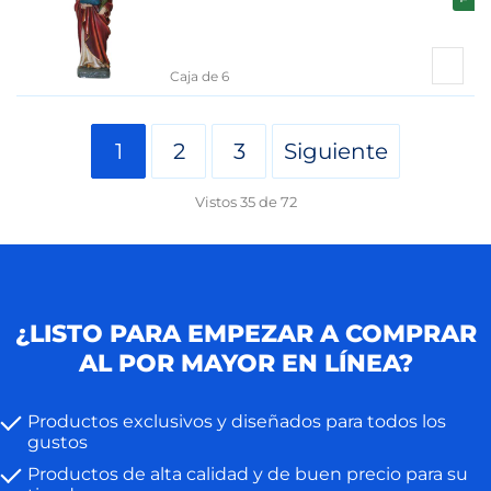
Caja de 6
1
2
3
Siguiente
Vistos
35
de
72
¿LISTO PARA EMPEZAR A COMPRAR
AL POR MAYOR EN LÍNEA?
Productos exclusivos y diseñados para todos los
gustos
Productos de alta calidad y de buen precio para su