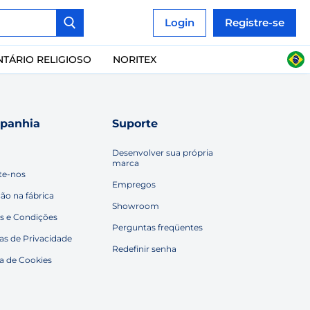
Login
Registre-se
NTÁRIO RELIGIOSO
NORITEX
panhia
Suporte
Desenvolver sua própria
marca
te-nos
Empregos
ção na fábrica
Showroom
s e Condições
Perguntas freqüentes
cas de Privacidade
Redefinir senha
ca de Cookies